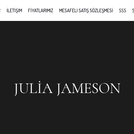
R
İLETİŞİM
FİYATLARIMIZ
MESAFELİ SATIŞ SÖZLEŞMESİ
SSS
JULIA JAMESON