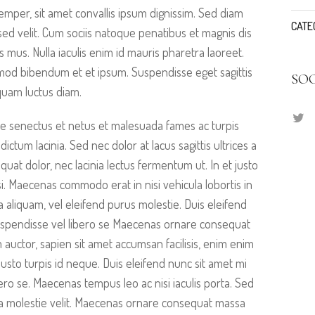
emper, sit amet convallis ipsum dignissim. Sed diam
CATE
s sed velit. Cum sociis natoque penatibus et magnis dis
s mus. Nulla iaculis enim id mauris pharetra laoreet.
smod bibendum et et ipsum. Suspendisse eget sagittis
SO
quam luctus diam.
ue senectus et netus et malesuada fames ac turpis
dictum lacinia. Sed nec dolor at lacus sagittis ultrices a
at dolor, nec lacinia lectus fermentum ut. In et justo
ilisi. Maecenas commodo erat in nisi vehicula lobortis in
a aliquam, vel eleifend purus molestie. Duis eleifend
uspendisse vel libero se Maecenas ornare consequat
auctor, sapien sit amet accumsan facilisis, enim enim
justo turpis id neque. Duis eleifend nunc sit amet mi
ro se. Maecenas tempus leo ac nisi iaculis porta. Sed
cinia molestie velit. Maecenas ornare consequat massa