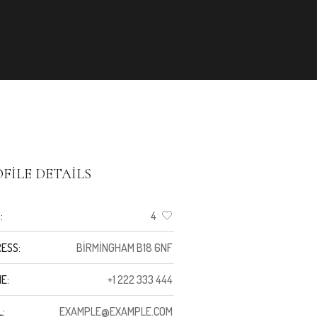
FILE DETAILS
:
4
ESS:
BIRMINGHAM B18 6NF
E:
+1 222 333 444
L:
EXAMPLE@EXAMPLE.COM