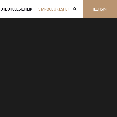
SÜRDÜRÜLEBİLİRLİK
İSTANBUL’U KEŞFET
İLETİŞİM