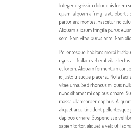
Integer dignissim dolor quis lorem s
quam, aliquam a fringilla at, loborti
parturient montes, nascetur ridiculu
Aliquam a ipsum fringilla purus eui
sem. Nam vitae purus ante. Nam ali
Pellentesque habitant morbi tristiq
egestas. Nullam vel erat vitae lectus 
et lorem. Aliquam fermentum consequ
id justo tristique placerat. Nulla fac
vitae urna. Sed rhoncus mi quis null
nunc sit amet mi dapibus ornare. S
massa ullamcorper dapibus. Aliquam 
aliquet arcu, tincidunt pellentesque 
dapibus ornare. Suspendisse vel libe
sapien tortor, aliquet a velit ut, la